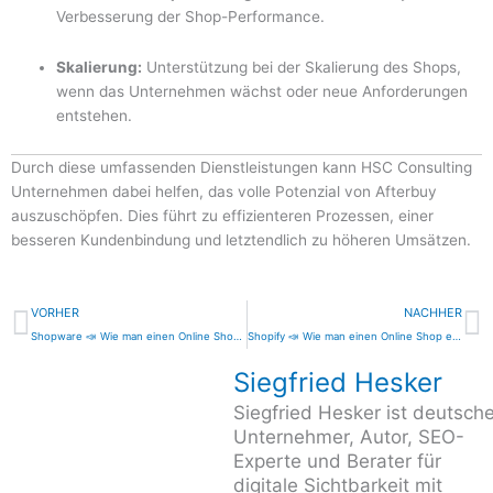
Verbesserung der Shop-Performance.
Skalierung:
Unterstützung bei der Skalierung des Shops,
wenn das Unternehmen wächst oder neue Anforderungen
entstehen.
Durch diese umfassenden Dienstleistungen kann HSC Consulting
Unternehmen dabei helfen, das volle Potenzial von Afterbuy
auszuschöpfen. Dies führt zu effizienteren Prozessen, einer
besseren Kundenbindung und letztendlich zu höheren Umsätzen.
Zurück
N
VORHER
NACHHER
Shopware 📣 Wie man einen Online Shop erstellt und optimiert
Shopify 📣 Wie man einen Online Shop erstellt und optimiert
Siegfried Hesker
Siegfried Hesker ist deutsche
Unternehmer, Autor, SEO-
Experte und Berater für
digitale Sichtbarkeit mit