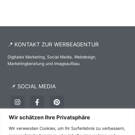
📍 KONTAKT ZUR WERBEAGENTUR
Digitales Marketing, Social Media, Webdesign,
Marketingberatung und Imageaufbau.
📌 SOCIAL MEDIA
I
F
P
n
a
i
s
c
n
t
e
t
Wir schätzen Ihre Privatsphäre
a
b
e
Impressum
Datenschutz
AGB´s
Wir verwenden Cookies, um Ihr Surferlebnis zu verbessern,
g
o
r