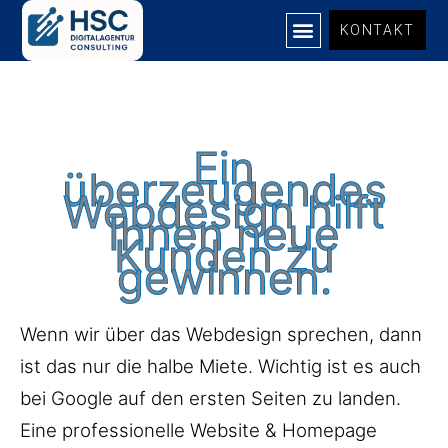
Zum
KONTAKT
Inhalt
springen
UNSERE LEISTUNGEN
Ein
überzeugendes
Webdesign hilft
Ihnen neue
Kunden zu
gewinnen.
Wenn wir über das Webdesign sprechen, dann
ist das nur die halbe Miete. Wichtig ist es auch
bei Google auf den ersten Seiten zu landen.
Eine professionelle Website & Homepage