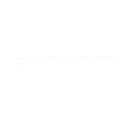
verbessern oder zu automatisieren. Es ersetzt nicht den
menschlichen Gestaltungsprozess, sondern unterstützt
und erweitert ihn. Designer und Entwickler können
künstliche Intelligenz nutzen, um effizientere und
personalisierte Webdesigns zu erstellen, die den
Bedürfnissen der Benutzer besser entsprechen.
Welche Komponenten machen eine gute Webseite
aus?
Social Media
Soziale Medien sind interaktive Technologien, die die
Erstellung und den Austausch von Informationen,
Ideen, Interessen und anderen Ausdrucksformen
durch virtuelle Gemeinschaften und Netzwerke
erleichtern