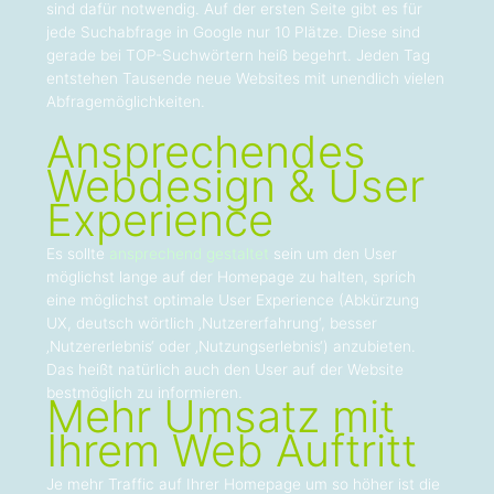
sind dafür notwendig. Auf der ersten Seite gibt es für
jede Suchabfrage in Google nur 10 Plätze. Diese sind
gerade bei TOP-Suchwörtern heiß begehrt. Jeden Tag
entstehen Tausende neue Websites mit unendlich vielen
Abfragemöglichkeiten.
Ansprechendes
Webdesign & User
Experience
Es sollte
ansprechend gestaltet
sein um den User
möglichst lange auf der Homepage zu halten, sprich
eine möglichst optimale User Experience (Abkürzung
UX, deutsch wörtlich ‚Nutzererfahrung‘, besser
‚Nutzererlebnis‘ oder ‚Nutzungserlebnis‘) anzubieten.
Das heißt natürlich auch den User auf der Website
bestmöglich zu informieren.
Mehr Umsatz mit
Ihrem Web Auftritt
Je mehr Traffic auf Ihrer Homepage um so höher ist die