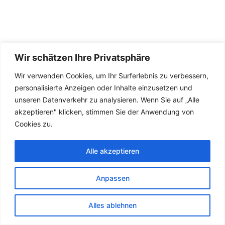
# Orange
Wir schätzen Ihre Privatsphäre
Wir verwenden Cookies, um Ihr Surferlebnis zu verbessern,
personalisierte Anzeigen oder Inhalte einzusetzen und
steht für Kreativität,
unseren Datenverkehr zu analysieren. Wenn Sie auf „Alle
akzeptieren" klicken, stimmen Sie der Anwendung von
Jugend und
Cookies zu.
Enthusiasmus
Alle akzeptieren
Anpassen
Welche Bedeutung hat die
Alles ablehnen
Farbe Orange?​