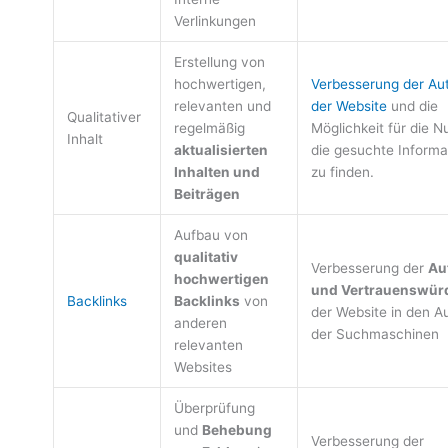
Verlinkungen
Erstellung von
hochwertigen,
Verbesserung der Aut
relevanten und
der Website
und die
Qualitativer
regelmäßig
Möglichkeit für die N
Inhalt
aktualisierten
die gesuchte Informa
Inhalten und
zu finden.
Beiträgen
Aufbau von
qualitativ
Verbesserung der
Au
hochwertigen
und Vertrauenswürd
Backlinks
Backlinks
von
der Website in den A
anderen
der Suchmaschinen
relevanten
Websites
Überprüfung
und
Behebung
Verbesserung der