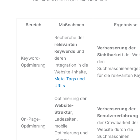
Bereich
Maßnahmen
Ergebnisse
Recherche der
relevanten
Verbesserung der
Keywords
und
Sichtbarkeit
der Web
Keyword-
deren
den
Optimierung
Integration in die
Suchmaschinenergeb
Website-Inhalte,
für die relevanten K
Meta-Tags und
URLs
Optimierung der
Website-
Verbesserung der
Struktur
,
Benutzererfahrung
On-Page-
Ladezeiten,
der Crawlbarkeit der
Optimierung
mobile
Website durch die
Optimierung und
Suchmaschinen
Interne