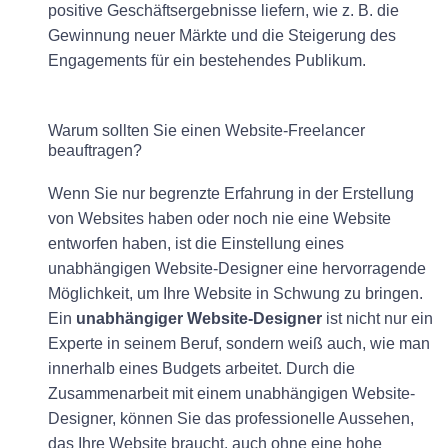
positive Geschäftsergebnisse liefern, wie z. B. die
Gewinnung neuer Märkte und die Steigerung des
Engagements für ein bestehendes Publikum.
Warum sollten Sie einen Website-Freelancer
beauftragen?
Wenn
Sie
nur
begrenzte
Erfahrung
in
der
Erstellung
von
Websites
haben
oder
noch
nie
eine
Website
entworfen
haben
,
ist
die
Einstellung
eines
unabhängigen
Website-Designer
eine
hervorragende
Möglichkeit
,
um
Ihre
Website
in
Schwung
zu
bringen
.
Ein
unabhängiger
Website-Designer
ist
nicht
nur
ein
Experte
in
seinem
Beruf
,
sondern
weiß
auch
,
wie
man
innerhalb
eines
Budgets
arbeitet
.
D
urch
die
Zusammenarbeit
mit
einem
unabhängigen
Website-
Designer
,
können
Sie
das
professionelle
Aussehen
,
das
Ihre
Website
braucht
,
auch ohne
eine hohe