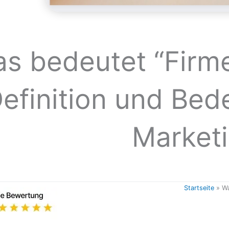
s bedeutet “Firm
efinition und Bed
Market
Startseite
»
Wa