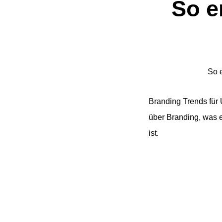
So e
So 
Branding Trends fü
über Branding, was e
ist.