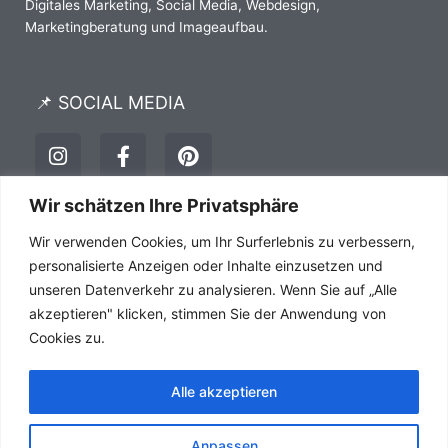
Digitales Marketing, Social Media, Webdesign,
Marketingberatung und Imageaufbau.
📌 SOCIAL MEDIA
I
F
P
n
a
i
s
c
n
t
e
t
Wir schätzen Ihre Privatsphäre
a
b
e
Impressum
Datenschutz
AGB´s
Wir verwenden Cookies, um Ihr Surferlebnis zu verbessern,
g
o
r
r
o
e
personalisierte Anzeigen oder Inhalte einzusetzen und
a
k
s
unseren Datenverkehr zu analysieren. Wenn Sie auf „Alle
m
-
t
akzeptieren" klicken, stimmen Sie der Anwendung von
f
Cookies zu.
Alle akzeptieren
Anpassen