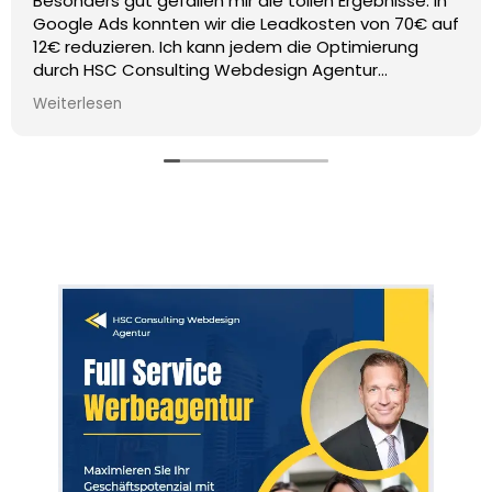
Besonders gut gefallen mir die tollen Ergebnisse. In
Google Ads konnten wir die Leadkosten von 70€ auf
12€ reduzieren. Ich kann jedem die Optimierung
durch HSC Consulting Webdesign Agentur
Empfehlen,
Weiterlesen
der mehr & günstigere Leads durch Google Ads
erhalten möchte. Ich habe wirklich den Eindruck,
dass es eine sehr kompetente Firma ist, die genau
wissen was sie machen.
Im Vorhinein hatte ich viele andere Gespräche mit
anderen Marketingsagenturen und da hatte ich
immer den Eindruck, dass die selber nicht wissen,
was sie machen,
wo Probleme sind und warum sie welche Preise
verlangen.