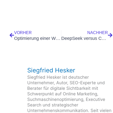
Zurück
N
VORHER
NACHHER
Optimierung einer Website im Webdesign: So geht Website Optimierung richtig 🎯 mit Leitfaden
DeepSeek versus ChatGpt – Anwendung im Webdesign
Siegfried Hesker
Siegfried Hesker ist deutscher
Unternehmer, Autor, SEO-Experte und
Berater für digitale Sichtbarkeit mit
Schwerpunkt auf Online Marketing,
Suchmaschinenoptimierung, Executive
Search und strategischer
Unternehmenskommunikation. Seit vielen