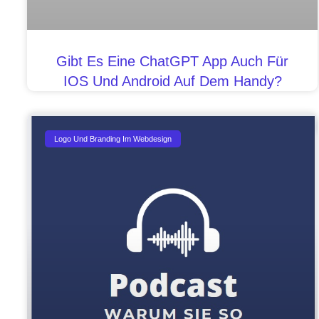
Gibt Es Eine ChatGPT App Auch Für
IOS Und Android Auf Dem Handy?
Logo Und Branding Im Webdesign