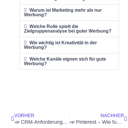
Warum ist Marketing mehr als nur
Werbung?
Welche Rolle spielt die
Zielgruppenanalyse bei guter Werbung?
Wie wichtig ist Kreativität in der
Werbung?
Welche Kanäle eignen sich für gute
Werbung?
Zurück
N
VORHER
NACHHER
📣 CRM-Anforderungen Checkliste für die richtige Software Auswahl
📣 Pinterest – Wie funktioniert es? Das sollten Sie wissen