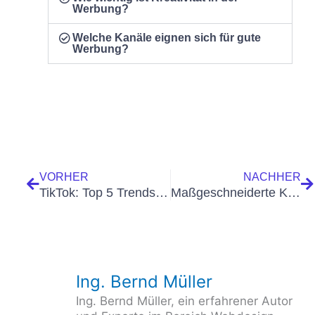
Werbung?
Welche Kanäle eignen sich für gute
Werbung?
Zurück
N
VORHER
NACHHER
TikTok: Top 5 Trends die Sie kennen sollten
Maßgeschneiderte KI-Lösungen: Wie Custom ChatGPT & Personal AI den digitalen Wandel vorantreiben
Ing. Bernd Müller
Ing. Bernd Müller, ein erfahrener Autor