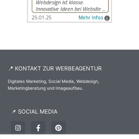
📍 KONTAKT ZUR WERBEAGENTUR
Digitales Marketing, Social Media, Webdesign,
Marketingberatung und Imageaufbau.
📌 SOCIAL MEDIA
I
F
P
n
a
i
s
c
n