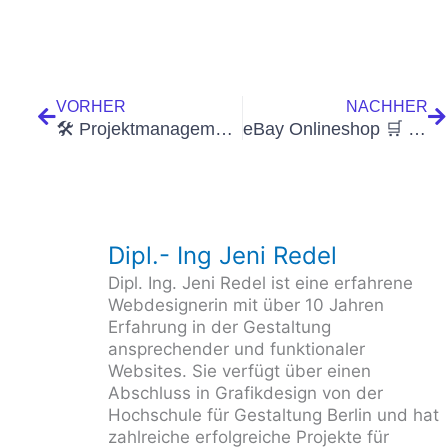
Zurück
N
VORHER
NACHHER
🛠 Projektmanagement für das Webdesign 🚀
eBay Onlineshop 🛒 Eigener Online-Shop oder Amazon Marketplace & eBay
Dipl.- Ing Jeni Redel
Dipl. Ing. Jeni Redel ist eine erfahrene
Webdesignerin mit über 10 Jahren
Erfahrung in der Gestaltung
ansprechender und funktionaler
Websites. Sie verfügt über einen
Abschluss in Grafikdesign von der
Hochschule für Gestaltung Berlin und hat
zahlreiche erfolgreiche Projekte für