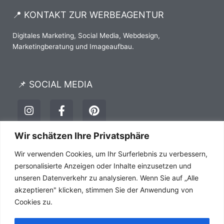
📍 KONTAKT ZUR WERBEAGENTUR
Digitales Marketing, Social Media, Webdesign,
Marketingberatung und Imageaufbau.
📌 SOCIAL MEDIA
I
F
P
n
a
i
s
c
n
t
e
t
Wir schätzen Ihre Privatsphäre
a
b
e
Impressum
Datenschutz
AGB´s
Wir verwenden Cookies, um Ihr Surferlebnis zu verbessern,
g
o
r
r
o
e
personalisierte Anzeigen oder Inhalte einzusetzen und
a
k
s
unseren Datenverkehr zu analysieren. Wenn Sie auf „Alle
m
-
t
akzeptieren" klicken, stimmen Sie der Anwendung von
f
Cookies zu.