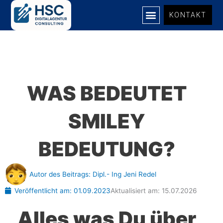
Zum
KONTAKT
Inhalt
springen
WAS BEDEUTET
SMILEY
BEDEUTUNG?
Autor des Beitrags:
Dipl.- Ing Jeni Redel
Veröffentlicht am:
01.09.2023
Aktualisiert am: 15.07.2026
Alles was Du über