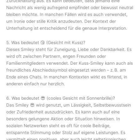
Zurückhaltung aus. Es kann bedeuten, dass jemand eine
Nachricht als wenig aufregend empfindet oder bewusst neutral
bleiben möchte. In manchen Fällen wird es auch verwendet,
um Ironie oder stille Kritik anzudeuten. Der Kontext der
Unterhaltung ist entscheidend für die genaue Interpretation.
5. Was bedeutet 😘 (Gesicht mit Kuss)?
Dieses Smiley steht für Zuneigung, Liebe oder Dankbarkeit. Es
wird oft zwischen Partnern, engen Freunden oder
Familienmitgliedern verwendet. Der Kuss-Smiley kann auch als
freundliches Abschiedssymbol eingesetzt werden – z. B. am
Ende eines Chats. In manchen Kontexten wirkt es flirtend, in
anderen einfach nur herzlich.
6. Was bedeutet 😎 (cooles Gesicht mit Sonnenbrille)?
Das Smiley 😎 wird genutzt, um Lässigkeit, Selbstbewusstsein
oder Zufriedenheit auszudrücken. Es kann auch auf eine
besonders gelungene Aktion oder Situation hinweisen. In
sozialen Netzwerken steht es oft für coole Beiträge,
entspannte Stimmung oder Stolz auf eigene Leistungen. Es
vermittelt einen positiven, aber auch leicht selbstironischen