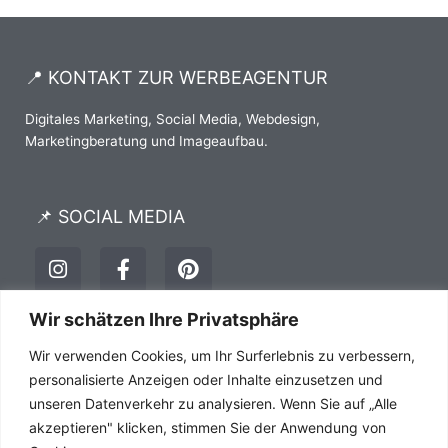
📍 KONTAKT ZUR WERBEAGENTUR
Digitales Marketing, Social Media, Webdesign,
Marketingberatung und Imageaufbau.
📌 SOCIAL MEDIA
I
F
P
n
a
i
s
c
n
t
e
t
Wir schätzen Ihre Privatsphäre
a
b
e
Impressum
Datenschutz
AGB´s
Wir verwenden Cookies, um Ihr Surferlebnis zu verbessern,
g
o
r
r
o
e
personalisierte Anzeigen oder Inhalte einzusetzen und
a
k
s
unseren Datenverkehr zu analysieren. Wenn Sie auf „Alle
m
-
t
akzeptieren" klicken, stimmen Sie der Anwendung von
f