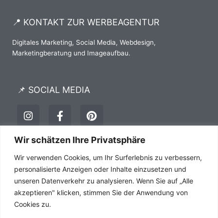
📍 KONTAKT ZUR WERBEAGENTUR
Digitales Marketing, Social Media, Webdesign,
Marketingberatung und Imageaufbau.
📌 SOCIAL MEDIA
I
F
P
n
a
i
s
c
n
t
e
t
Wir schätzen Ihre Privatsphäre
a
b
e
Impressum
Datenschutz
AGB´s
Wir verwenden Cookies, um Ihr Surferlebnis zu verbessern,
g
o
r
r
o
e
personalisierte Anzeigen oder Inhalte einzusetzen und
a
k
s
unseren Datenverkehr zu analysieren. Wenn Sie auf „Alle
m
-
t
akzeptieren" klicken, stimmen Sie der Anwendung von
f
Cookies zu.