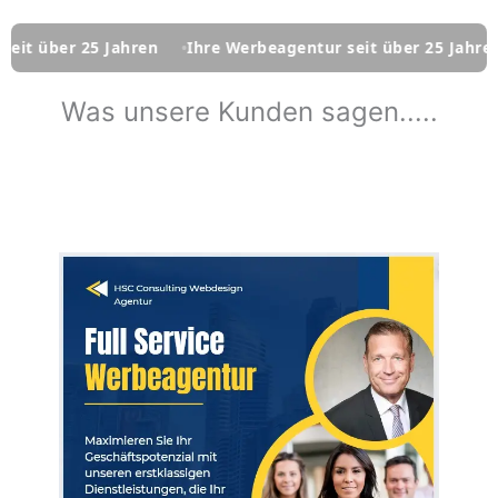
er 25 Jahren
Ihre Werbeagentur seit über 25 Jahren
Ihr
Was unsere Kunden sagen.....