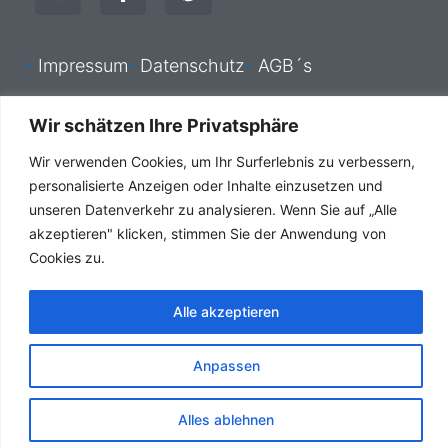
s
c
n
t
e
t
a
b
e
Impressum
Datenschutz
AGB´s
g
o
r
r
o
e
a
k
s
Wir schätzen Ihre Privatsphäre
m
-
t
Wir verwenden Cookies, um Ihr Surferlebnis zu verbessern,
f
personalisierte Anzeigen oder Inhalte einzusetzen und
unseren Datenverkehr zu analysieren. Wenn Sie auf „Alle
akzeptieren" klicken, stimmen Sie der Anwendung von
Cookies zu.
Alle akzeptieren
HSC Consulting Webdesign Agentur Copyright © 1999 -
2026
Anpassen
Alles ablehnen