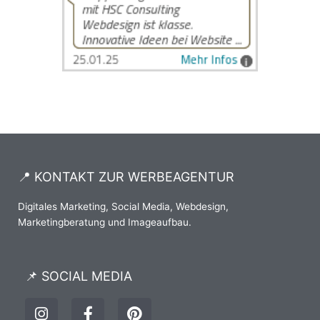
📍 KONTAKT ZUR WERBEAGENTUR
Digitales Marketing, Social Media, Webdesign,
Marketingberatung und Imageaufbau.
📌 SOCIAL MEDIA
I
F
P
n
a
i