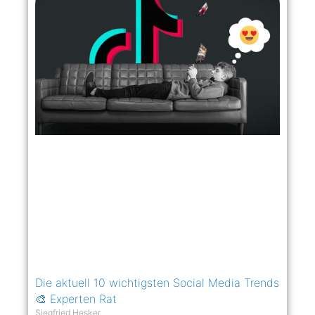
Die aktuell 10 wichtigsten Social Media Trends​
🎨 Experten Rat
Siegfried Hesker