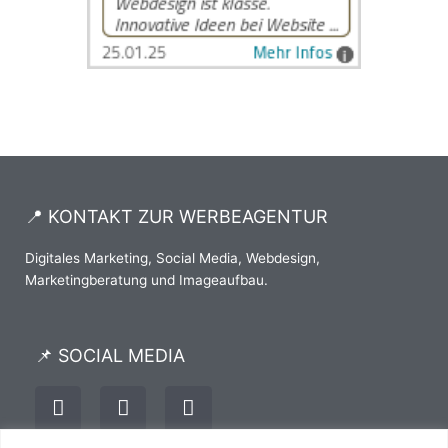
📍 KONTAKT ZUR WERBEAGENTUR
Digitales Marketing, Social Media, Webdesign,
Marketingberatung und Imageaufbau.
📌 SOCIAL MEDIA
I
F
P
n
a
i
s
c
n