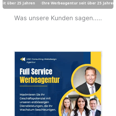
Jahren
Ihre Werbeagentur seit über 25 Jahren
Ihre Werb
Was unsere Kunden sagen.....