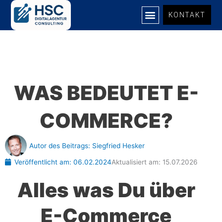
Zum
KONTAKT
Inhalt
springen
UNSERE LEISTUNGEN
WAS BEDEUTET E-
COMMERCE?
Autor des Beitrags:
Siegfried Hesker
Veröffentlicht am:
06.02.2024
Aktualisiert am: 15.07.2026
Alles was Du über
E-Commerce