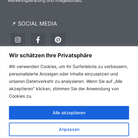
Marketingberatung und Imageaufbau.
📌 SOCIAL MEDIA
I
F
P
n
a
i
s
c
n
t
e
t
Wir schätzen Ihre Privatsphäre
a
b
e
Impressum
Datenschutz
AGB´s
Wir verwenden Cookies, um Ihr Surferlebnis zu verbessern,
g
o
r
r
o
e
personalisierte Anzeigen oder Inhalte einzusetzen und
a
k
s
unseren Datenverkehr zu analysieren. Wenn Sie auf „Alle
m
-
t
akzeptieren" klicken, stimmen Sie der Anwendung von
f
Cookies zu.
Alle akzeptieren
Anpassen