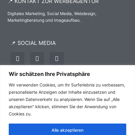
📍 KONTAKT ZUR WERBEAGENTUR
Digitales Marketing, Social Media, Webdesign,
Marketingberatung und Imageaufbau.
📌 SOCIAL MEDIA
I
F
P
n
a
i
s
c
n
t
e
t
Wir schätzen Ihre Privatsphäre
a
b
e
Impressum
Datenschutz
AGB´s
Wir verwenden Cookies, um Ihr Surferlebnis zu verbessern,
g
o
r
r
o
e
personalisierte Anzeigen oder Inhalte einzusetzen und
a
k
s
unseren Datenverkehr zu analysieren. Wenn Sie auf „Alle
m
-
t
akzeptieren" klicken, stimmen Sie der Anwendung von
f
Cookies zu.
Alle akzeptieren