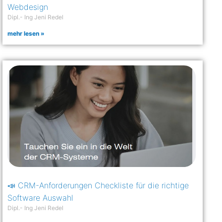
Webdesign
Dipl.- Ing Jeni Redel
mehr lesen »
📣 CRM-Anforderungen Checkliste für die richtige
Software Auswahl
Dipl.- Ing Jeni Redel