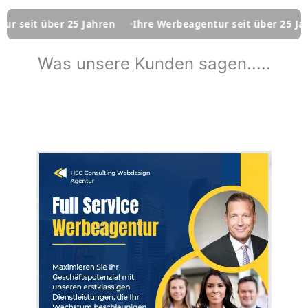
ber 25 Jahren
Ihre Werbeagentur seit über 25 Jahren
Ih
Was unsere Kunden sagen.....