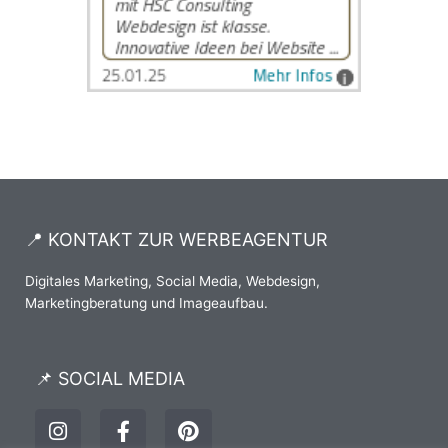
📍 KONTAKT ZUR WERBEAGENTUR
Digitales Marketing, Social Media, Webdesign,
Marketingberatung und Imageaufbau.
📌 SOCIAL MEDIA
I
F
P
n
a
i