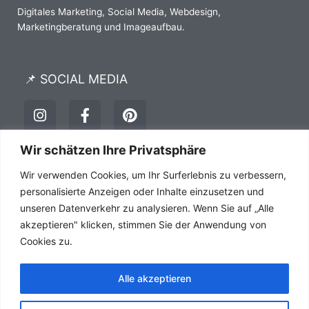
Digitales Marketing, Social Media, Webdesign,
Marketingberatung und Imageaufbau.
📌 SOCIAL MEDIA
I
F
P
n
a
i
s
c
n
t
e
t
Wir schätzen Ihre Privatsphäre
a
b
e
Impressum
Datenschutz
AGB´s
Wir verwenden Cookies, um Ihr Surferlebnis zu verbessern,
g
o
r
r
o
e
personalisierte Anzeigen oder Inhalte einzusetzen und
a
k
s
unseren Datenverkehr zu analysieren. Wenn Sie auf „Alle
m
-
t
akzeptieren" klicken, stimmen Sie der Anwendung von
f
Cookies zu.
Alle akzeptieren