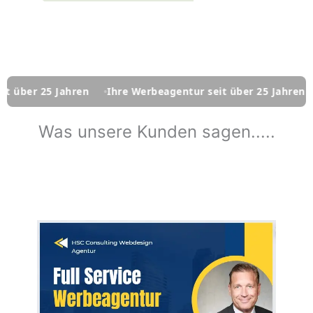
 25 Jahren
Ihre Werbeagentur seit über 25 Jahren
Ihre 
Was unsere Kunden sagen.....