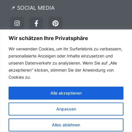
📌 SOCIAL MEDIA
I
F
P
n
a
i
s
c
n
t
e
t
Wir schätzen Ihre Privatsphäre
a
b
e
Impressum
Datenschutz
AGB´s
Wir verwenden Cookies, um Ihr Surferlebnis zu verbessern,
g
o
r
r
o
e
personalisierte Anzeigen oder Inhalte einzusetzen und
a
k
s
unseren Datenverkehr zu analysieren. Wenn Sie auf „Alle
m
-
t
akzeptieren" klicken, stimmen Sie der Anwendung von
f
Cookies zu.
Alle akzeptieren
Anpassen
Alles ablehnen
HSC Consulting Webdesign Agentur Copyright © 1999 -
2026