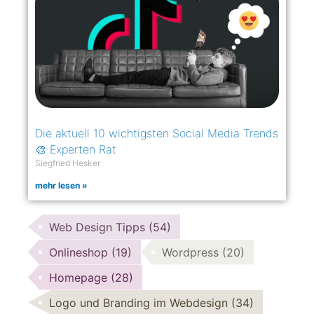
Die aktuell 10 wichtigsten Social Media Trends​
🎨 Experten Rat
Siegfried Hesker
mehr lesen »
Web Design Tipps
(54)
Onlineshop
(19)
Wordpress
(20)
Homepage
(28)
Logo und Branding im Webdesign
(34)