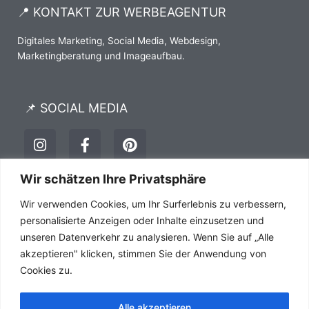
📍 KONTAKT ZUR WERBEAGENTUR
Digitales Marketing, Social Media, Webdesign,
Marketingberatung und Imageaufbau.
📌 SOCIAL MEDIA
I
F
P
n
a
i
s
c
n
t
e
t
Wir schätzen Ihre Privatsphäre
a
b
e
Impressum
Datenschutz
AGB´s
Wir verwenden Cookies, um Ihr Surferlebnis zu verbessern,
g
o
r
r
o
e
personalisierte Anzeigen oder Inhalte einzusetzen und
a
k
s
unseren Datenverkehr zu analysieren. Wenn Sie auf „Alle
m
-
t
akzeptieren" klicken, stimmen Sie der Anwendung von
f
Cookies zu.
Alle akzeptieren