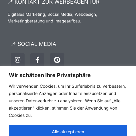
📍 KONTAKT ZUR WERBEAGENTUR
Digitales Marketing, Social Media, Webdesign,
Marketingberatung und Imageaufbau.
📌 SOCIAL MEDIA
I
F
P
n
a
i
s
c
n
t
e
t
Wir schätzen Ihre Privatsphäre
a
b
e
Impressum
Datenschutz
AGB´s
Wir verwenden Cookies, um Ihr Surferlebnis zu verbessern,
g
o
r
r
o
e
personalisierte Anzeigen oder Inhalte einzusetzen und
a
k
s
unseren Datenverkehr zu analysieren. Wenn Sie auf „Alle
m
-
t
akzeptieren" klicken, stimmen Sie der Anwendung von
f
Cookies zu.
Alle akzeptieren