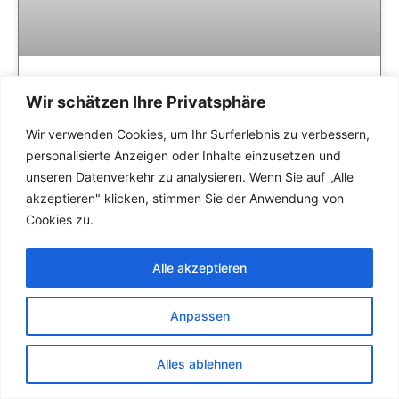
Die aktuell 10 wichtigsten Social Media Trends​
Wir schätzen Ihre Privatsphäre
🎨 Experten Rat
WEITER LESEN »
Wir verwenden Cookies, um Ihr Surferlebnis zu verbessern,
personalisierte Anzeigen oder Inhalte einzusetzen und
Siegfried Hesker
unseren Datenverkehr zu analysieren. Wenn Sie auf „Alle
akzeptieren" klicken, stimmen Sie der Anwendung von
Cookies zu.
DESIGN KREATIVITÄT
Alle akzeptieren
Anpassen
Alles ablehnen