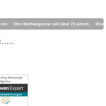
re Werbeagentur seit über 25 Jahren
Ihre Werbeagen
...