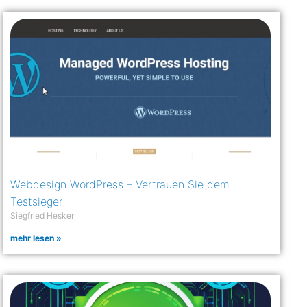
Webdesign WordPress – Vertrauen Sie dem
Testsieger
Siegfried Hesker
mehr lesen »