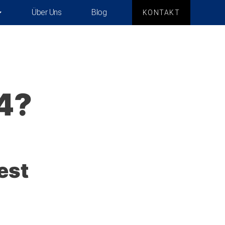
Über Uns
Blog
KONTAKT
4?
est