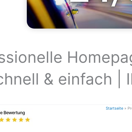
ssionelle Homepag
chnell & einfach | 
Startseite
»
Pr