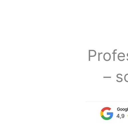
Profe
– s