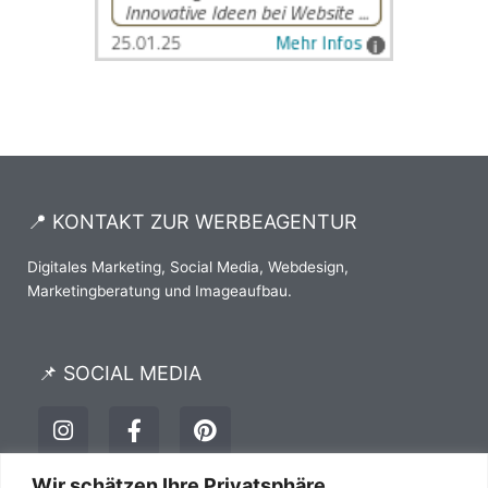
📍 KONTAKT ZUR WERBEAGENTUR
Digitales Marketing, Social Media, Webdesign,
Marketingberatung und Imageaufbau.
📌 SOCIAL MEDIA
I
F
P
n
a
i
s
c
n
t
e
t
Wir schätzen Ihre Privatsphäre