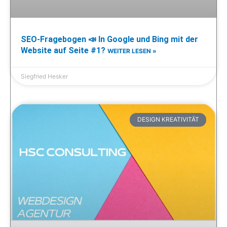
SEO-Fragebogen 📣 In Google und Bing mit der
Website auf Seite #1?
WEITER LESEN »
Siegfried Hesker
DESIGN KREATIVITÄT