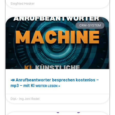
Siegfried Hesker
CRM-SYSTEM
📣 Anrufbeantworter besprechen kostenlos –
mp3 – mit KI
WEITER LESEN »
Dipl.- Ing Jeni Redel