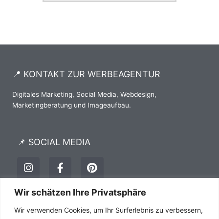
📍 KONTAKT ZUR WERBEAGENTUR
Digitales Marketing, Social Media, Webdesign,
Marketingberatung und Imageaufbau.
📌 SOCIAL MEDIA
I
F
P
n
a
i
s
c
n
t
e
t
Wir schätzen Ihre Privatsphäre
a
b
e
Impressum
Datenschutz
AGB´s
Wir verwenden Cookies, um Ihr Surferlebnis zu verbessern,
g
o
r