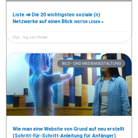
Liste 📣 Die 20 wichtigsten soziale (n)
Netzwerke auf einen Blick
WEITER LESEN »
Dipl.- Ing Jeni Redel
BILD- UND MEDIENGESTALTUNG
Wie man eine Website von Grund auf neu erstellt
(Schritt-für-Schritt-Anleitung für Anfänger)