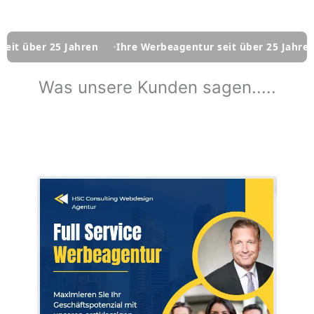
ber 25 Jahren
Ihre Werbeagentur seit über 25 Jahren
Ih
Was unsere Kunden sagen.....