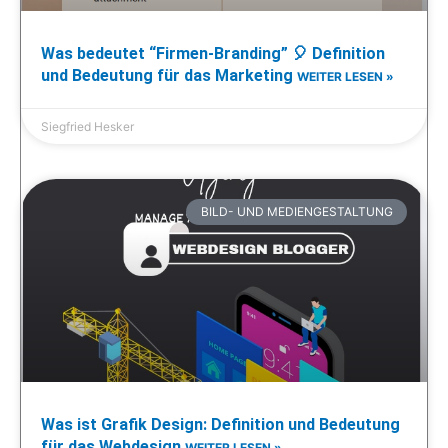
Was bedeutet “Firmen-Branding” 🎈 Definition
und Bedeutung für das Marketing
WEITER LESEN »
Siegfried Hesker
BILD- UND MEDIENGESTALTUNG
Was ist Grafik Design: Definition und Bedeutung
für das Webdesign
WEITER LESEN »