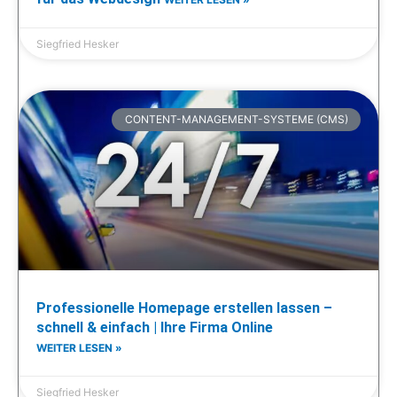
Siegfried Hesker
CONTENT-MANAGEMENT-SYSTEME (CMS)
Professionelle Homepage erstellen lassen –
schnell & einfach | Ihre Firma Online
WEITER LESEN »
Siegfried Hesker