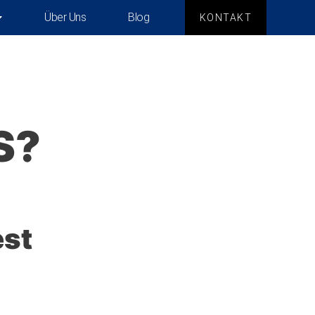
Über Uns
Blog
KONTAKT
S?
est