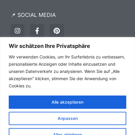
📌 SOCIAL MEDIA
I
F
P
n
a
i
s
c
n
t
e
t
Wir schätzen Ihre Privatsphäre
a
b
e
Impressum
Datenschutz
AGB´s
Wir verwenden Cookies, um Ihr Surferlebnis zu verbessern,
g
o
r
r
o
e
personalisierte Anzeigen oder Inhalte einzusetzen und
a
k
s
unseren Datenverkehr zu analysieren. Wenn Sie auf „Alle
m
-
t
akzeptieren" klicken, stimmen Sie der Anwendung von
f
Cookies zu.
Alle akzeptieren
Anpassen
Alles ablehnen