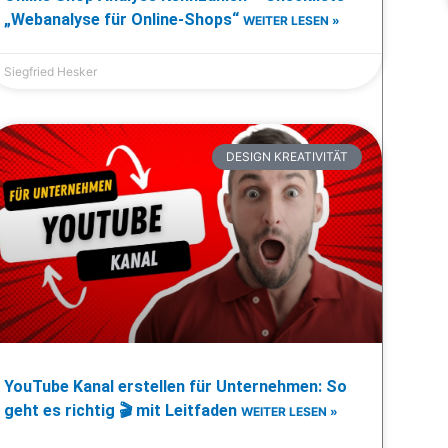
„Webanalyse für Online-Shops“
WEITER LESEN »
Siegfried Hesker
DESIGN KREATIVITÄT
YouTube Kanal erstellen für Unternehmen: So
geht es richtig 🎬 mit Leitfaden
WEITER LESEN »