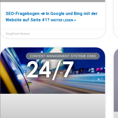
SEO-Fragebogen 📣 In Google und Bing mit der
Website auf Seite #1?
WEITER LESEN »
Siegfried Hesker
CONTENT-MANAGEMENT-SYSTEME (CMS)