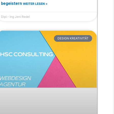
begeistern
WEITER LESEN »
Dipl.- Ing Jeni Redel
DESIGN KREATIVITÄT