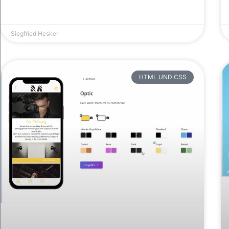
Siegfried Hesker
HTML UND CSS