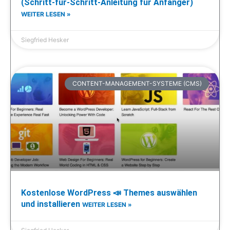
(Schritt-für-Schritt-Anleitung für Anfänger)
WEITER LESEN »
Siegfried Hesker
CONTENT-MANAGEMENT-SYSTEME (CMS)
Kostenlose WordPress 📣 Themes auswählen
und installieren
WEITER LESEN »