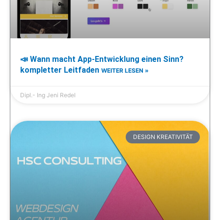
📣 Wann macht App-Entwicklung einen Sinn?
kompletter Leitfaden
WEITER LESEN »
Dipl.- Ing Jeni Redel
DESIGN KREATIVITÄT