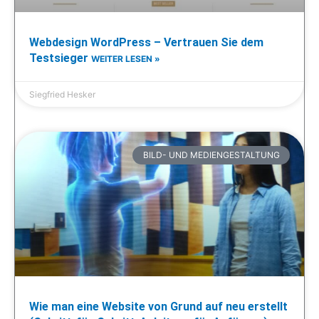
Webdesign WordPress – Vertrauen Sie dem
Testsieger
WEITER LESEN »
Siegfried Hesker
BILD- UND MEDIENGESTALTUNG
Wie man eine Website von Grund auf neu erstellt