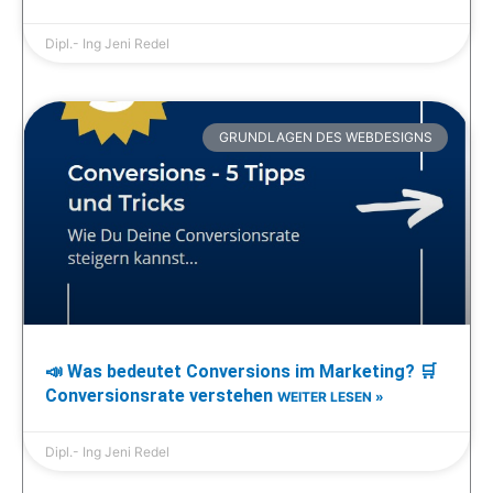
Dipl.- Ing Jeni Redel
GRUNDLAGEN DES WEBDESIGNS
📣 Was bedeutet Conversions im Marketing? 🛒
Conversionsrate verstehen
WEITER LESEN »
Dipl.- Ing Jeni Redel