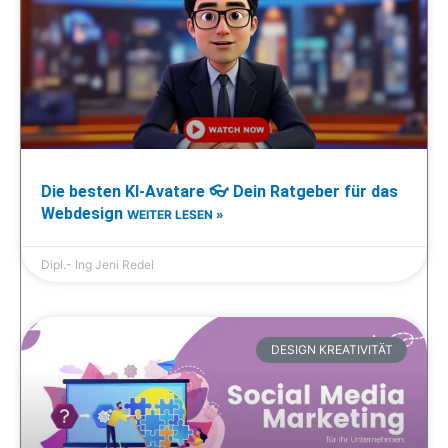
Die besten KI-Avatare 👓 Dein Ratgeber für das
Webdesign
WEITER LESEN »
Dipl.- Ing Jeni Redel
DESIGN KREATIVITÄT