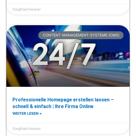
Siegfried Hesker
CONTENT-MANAGEMENT-SYSTEME (CMS)
Professionelle Homepage erstellen lassen –
schnell & einfach | Ihre Firma Online
WEITER LESEN »
Siegfried Hesker