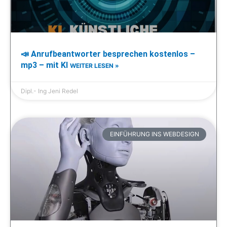
📣 Anrufbeantworter besprechen kostenlos –
mp3 – mit KI
WEITER LESEN »
Dipl.- Ing Jeni Redel
EINFÜHRUNG INS WEBDESIGN