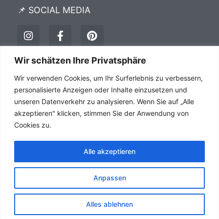
📌 SOCIAL MEDIA
I
F
P
n
a
i
s
c
n
t
e
t
Wir schätzen Ihre Privatsphäre
a
b
e
Impressum
Datenschutz
AGB´s
Wir verwenden Cookies, um Ihr Surferlebnis zu verbessern,
g
o
r
r
o
e
personalisierte Anzeigen oder Inhalte einzusetzen und
a
k
s
unseren Datenverkehr zu analysieren. Wenn Sie auf „Alle
m
-
t
akzeptieren" klicken, stimmen Sie der Anwendung von
f
Cookies zu.
Alle akzeptieren
Anpassen
Alles ablehnen
HSC Consulting Webdesign Agentur Copyright © 1999 -
2026