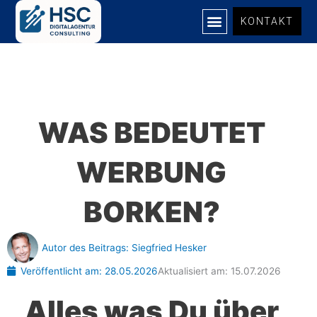
Zum
KONTAKT
Inhalt
springen
UNSERE LEISTUNGEN
WAS BEDEUTET
WERBUNG
BORKEN?
Autor des Beitrags:
Siegfried Hesker
Veröffentlicht am:
28.05.2026
Aktualisiert am: 15.07.2026
Alles was Du über