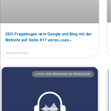
SEO-Fragebogen 📣 In Google und Bing mit der
Website auf Seite #1?
WEITER LESEN »
Siegfried Hesker
LOGO UND BRANDING IM WEBDESIGN