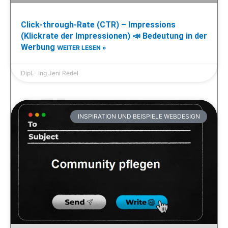
Click-through-Rate (CTR) – Impressions
(Klickrate der Impressionen) 📣 Bedeutung in der
Werbung
WEITER LESEN »
Dipl.- Ing Jeni Redel
INSPIRATION UND BEISPIELE WEBDESIGN