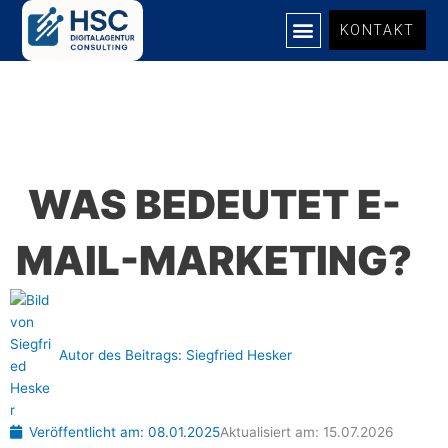
Zum
KONTAKT
Inhalt
springen
UNSERE LEISTUNGEN
WAS BEDEUTET E-
MAIL-MARKETING?
Autor des Beitrags:
Siegfried Hesker
Veröffentlicht am:
08.01.2025
Aktualisiert am: 15.07.2026