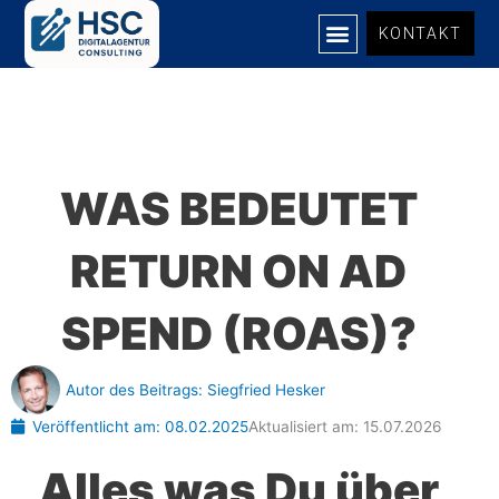
Zum
KONTAKT
Inhalt
springen
UNSERE LEISTUNGEN
WAS BEDEUTET
RETURN ON AD
SPEND (ROAS)?
Autor des Beitrags:
Siegfried Hesker
Veröffentlicht am:
08.02.2025
Aktualisiert am: 15.07.2026
Alles was Du über