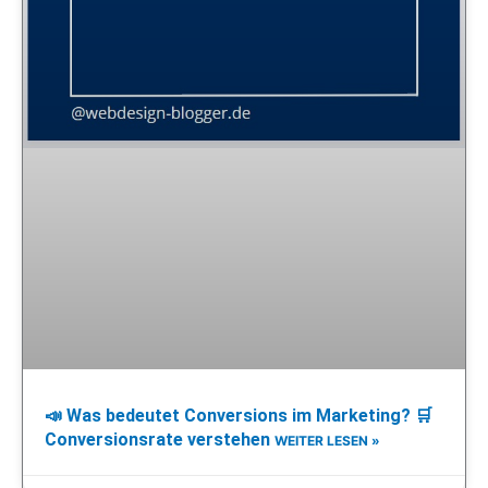
📣 Was bedeutet Conversions im Marketing? 🛒
Conversionsrate verstehen
WEITER LESEN »