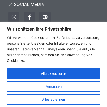
📌 SOCIAL MEDIA
I
F
P
n
a
i
s
c
n
t
e
t
Wir schätzen Ihre Privatsphäre
a
b
e
Impressum
Datenschutz
AGB´s
Wir verwenden Cookies, um Ihr Surferlebnis zu verbessern,
g
o
r
r
o
e
personalisierte Anzeigen oder Inhalte einzusetzen und
a
k
s
unseren Datenverkehr zu analysieren. Wenn Sie auf „Alle
m
-
t
akzeptieren" klicken, stimmen Sie der Anwendung von
f
Cookies zu.
Alle akzeptieren
Anpassen
Alles ablehnen
HSC Consulting Webdesign Agentur Copyright © 1999 -
2026