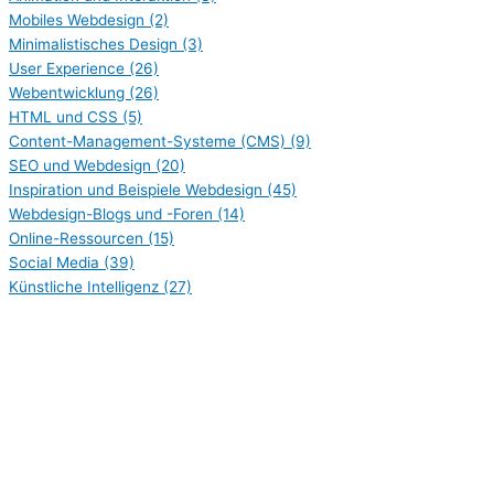
Mobiles Webdesign
(2)
Minimalistisches Design
(3)
User Experience
(26)
Webentwicklung
(26)
HTML und CSS
(5)
Content-Management-Systeme (CMS)
(9)
SEO und Webdesign
(20)
Inspiration und Beispiele Webdesign
(45)
Webdesign-Blogs und -Foren
(14)
Online-Ressourcen
(15)
Social Media
(39)
Künstliche Intelligenz
(27)