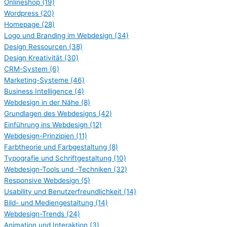
Onlineshop
(19)
Wordpress
(20)
Homepage
(28)
Logo und Branding im Webdesign
(34)
Design Ressourcen
(38)
Design Kreativität
(30)
CRM-System
(6)
Marketing-Systeme
(46)
Business Intelligence
(4)
Webdesign in der Nähe
(8)
Grundlagen des Webdesigns
(42)
Einführung ins Webdesign
(12)
Webdesign-Prinzipien
(11)
Farbtheorie und Farbgestaltung
(8)
Typografie und Schriftgestaltung
(10)
Webdesign-Tools und -Techniken
(32)
Responsive Webdesign
(5)
Usability und Benutzerfreundlichkeit
(14)
Bild- und Mediengestaltung
(14)
Webdesign-Trends
(24)
Animation und Interaktion
(3)