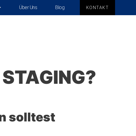
Über Uns
Blog
KONTAKT
 STAGING?
 solltest