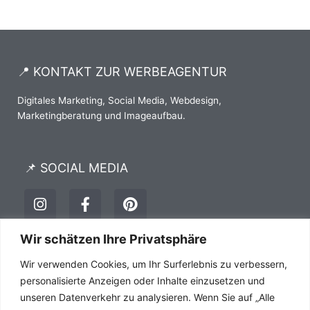
📍 KONTAKT ZUR WERBEAGENTUR
Digitales Marketing, Social Media, Webdesign,
Marketingberatung und Imageaufbau.
📌 SOCIAL MEDIA
I
F
P
n
a
i
s
c
n
t
e
t
Wir schätzen Ihre Privatsphäre
a
b
e
Impressum
Datenschutz
AGB´s
Wir verwenden Cookies, um Ihr Surferlebnis zu verbessern,
g
o
r
r
o
e
personalisierte Anzeigen oder Inhalte einzusetzen und
a
k
s
unseren Datenverkehr zu analysieren. Wenn Sie auf „Alle