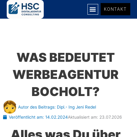
Zum
KONTAKT
Inhalt
springen
WAS BEDEUTET
WERBEAGENTUR
BOCHOLT?
Autor des Beitrags:
Dipl.- Ing Jeni Redel
Veröffentlicht am:
14.02.2024
Aktualisiert am: 23.07.2026
Alles was Du über