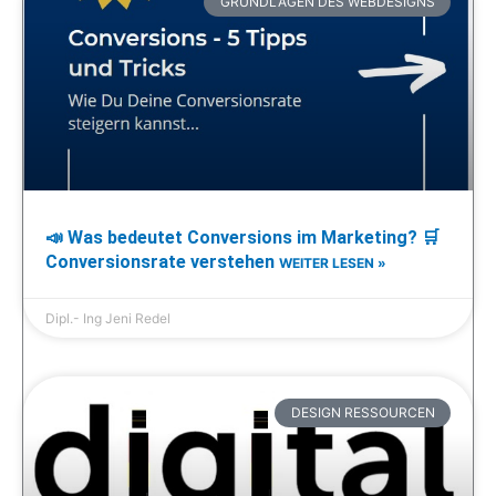
GRUNDLAGEN DES WEBDESIGNS
📣 Was bedeutet Conversions im Marketing? 🛒
Conversionsrate verstehen
WEITER LESEN »
Dipl.- Ing Jeni Redel
DESIGN RESSOURCEN