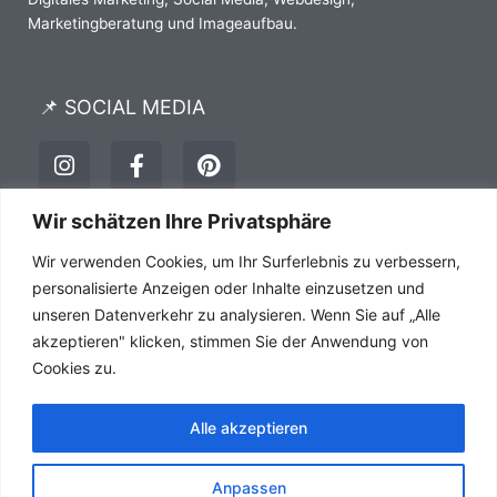
Marketingberatung und Imageaufbau.
📌 SOCIAL MEDIA
I
F
P
n
a
i
s
c
n
t
e
t
Wir schätzen Ihre Privatsphäre
a
b
e
Impressum
Datenschutz
AGB´s
Wir verwenden Cookies, um Ihr Surferlebnis zu verbessern,
g
o
r
r
o
e
personalisierte Anzeigen oder Inhalte einzusetzen und
a
k
s
unseren Datenverkehr zu analysieren. Wenn Sie auf „Alle
m
-
t
akzeptieren" klicken, stimmen Sie der Anwendung von
f
Cookies zu.
Alle akzeptieren
Anpassen