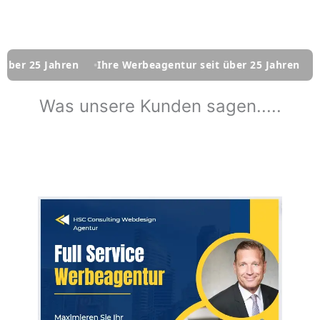
ahren
Ihre Werbeagentur seit über 25 Jahren
Ihre Werbe
Was unsere Kunden sagen.....